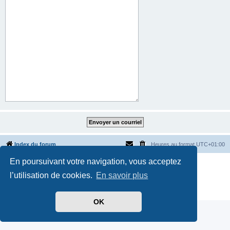
Index du forum
Heures au format
UTC+01:00
En poursuivant votre navigation, vous acceptez
Développé par
phpBB
® Forum Software © phpBB Limited
Traduit par
phpBB-fr.com
l’utilisation de cookies.
En savoir plus
Style par
Side-car club Français
Confidentialité
|
Conditions
OK