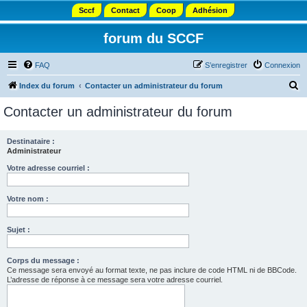
Sccf
Contact
Coop
Adhésion
forum du SCCF
FAQ
S’enregistrer
Connexion
R
Index du forum
Contacter un administrateur du forum
e
Contacter un administrateur du forum
c
h
Destinataire :
Administrateur
e
r
Votre adresse courriel :
c
Votre nom :
h
e
Sujet :
r
Corps du message :
Ce message sera envoyé au format texte, ne pas inclure de code HTML ni de BBCode.
L’adresse de réponse à ce message sera votre adresse courriel.