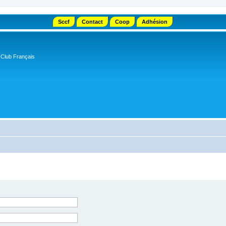
Sccf
Contact
Coop
Adhésion
 Club Français