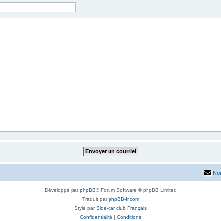
Nou
Développé par
phpBB
® Forum Software © phpBB Limited
Traduit par
phpBB-fr.com
Style par
Side-car club Français
Confidentialité
|
Conditions