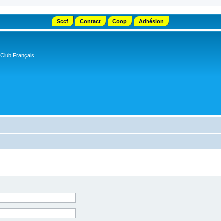
Sccf
Contact
Coop
Adhésion
 Club Français