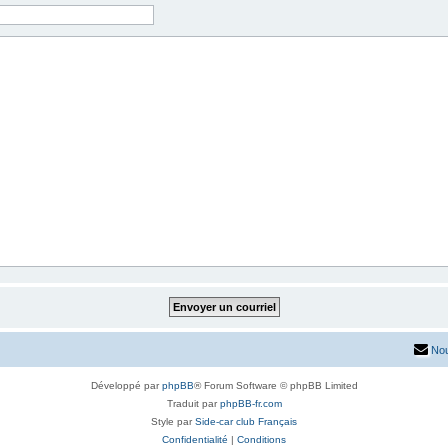
Nou
Développé par
phpBB
® Forum Software © phpBB Limited
Traduit par
phpBB-fr.com
Style par
Side-car club Français
Confidentialité
|
Conditions