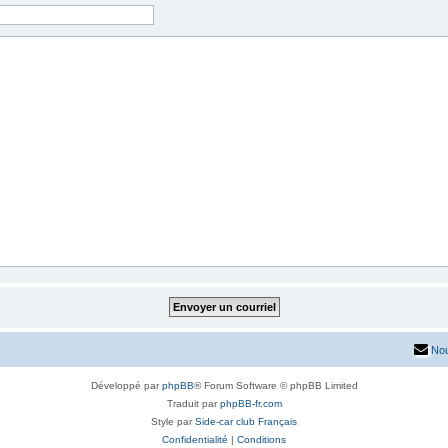
Nou
Développé par
phpBB
® Forum Software © phpBB Limited
Traduit par
phpBB-fr.com
Style par
Side-car club Français
Confidentialité
|
Conditions