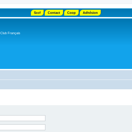
Sccf
Contact
Coop
Adhésion
 Club Français