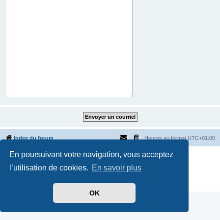
Index du forum
Heures au format
UTC+01:00
En poursuivant votre navigation, vous acceptez
Développé par
phpBB
® Forum Software © phpBB Limited
Traduit par
phpBB-fr.com
l’utilisation de cookies.
En savoir plus
Style par
Side-car club Français
Confidentialité
|
Conditions
OK