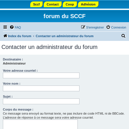
Sccf
Contact
Coop
Adhésion
forum du SCCF
FAQ
S’enregistrer
Connexion
R
Index du forum
Contacter un administrateur du forum
e
Contacter un administrateur du forum
c
h
Destinataire :
Administrateur
e
r
Votre adresse courriel :
c
Votre nom :
h
e
Sujet :
r
Corps du message :
Ce message sera envoyé au format texte, ne pas inclure de code HTML ni de BBCode.
L’adresse de réponse à ce message sera votre adresse courriel.