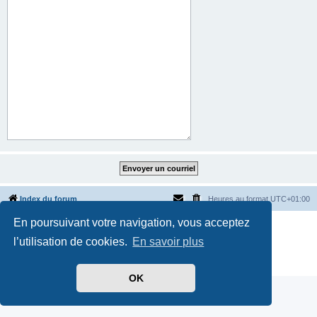
Index du forum
Heures au format
UTC+01:00
En poursuivant votre navigation, vous acceptez
Développé par
phpBB
® Forum Software © phpBB Limited
Traduit par
phpBB-fr.com
l’utilisation de cookies.
En savoir plus
Style par
Side-car club Français
Confidentialité
|
Conditions
OK