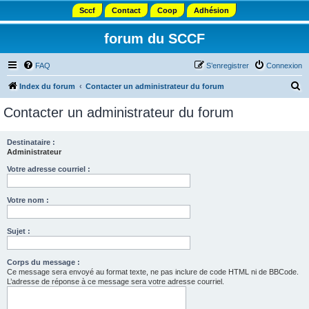
Sccf
Contact
Coop
Adhésion
forum du SCCF
FAQ
S’enregistrer
Connexion
R
Index du forum
Contacter un administrateur du forum
e
Contacter un administrateur du forum
c
h
Destinataire :
Administrateur
e
r
Votre adresse courriel :
c
Votre nom :
h
e
Sujet :
r
Corps du message :
Ce message sera envoyé au format texte, ne pas inclure de code HTML ni de BBCode.
L’adresse de réponse à ce message sera votre adresse courriel.