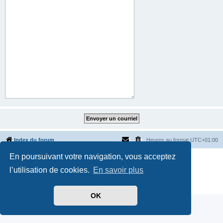
Index du forum
Heures au format
UTC+01:00
En poursuivant votre navigation, vous acceptez
Développé par
phpBB
® Forum Software © phpBB Limited
Traduit par
phpBB-fr.com
l’utilisation de cookies.
En savoir plus
Style par
Side-car club Français
Confidentialité
|
Conditions
OK