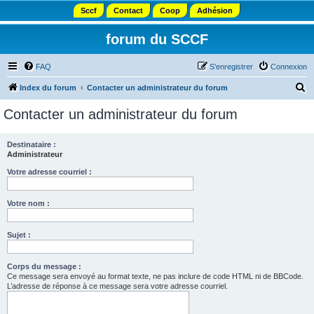
Sccf
Contact
Coop
Adhésion
forum du SCCF
FAQ
S’enregistrer
Connexion
R
Index du forum
Contacter un administrateur du forum
e
Contacter un administrateur du forum
c
h
Destinataire :
Administrateur
e
r
Votre adresse courriel :
c
Votre nom :
h
e
Sujet :
r
Corps du message :
Ce message sera envoyé au format texte, ne pas inclure de code HTML ni de BBCode.
L’adresse de réponse à ce message sera votre adresse courriel.