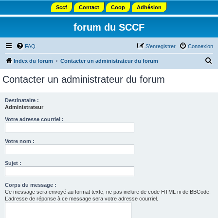
Sccf
Contact
Coop
Adhésion
forum du SCCF
FAQ
S’enregistrer
Connexion
R
Index du forum
Contacter un administrateur du forum
e
Contacter un administrateur du forum
c
h
Destinataire :
Administrateur
e
r
Votre adresse courriel :
c
Votre nom :
h
e
Sujet :
r
Corps du message :
Ce message sera envoyé au format texte, ne pas inclure de code HTML ni de BBCode.
L’adresse de réponse à ce message sera votre adresse courriel.