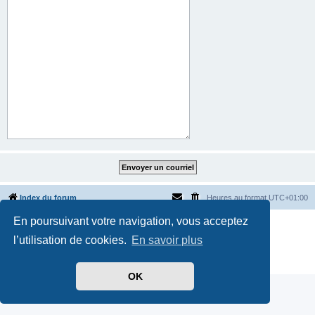
Index du forum
Heures au format
UTC+01:00
En poursuivant votre navigation, vous acceptez
Développé par
phpBB
® Forum Software © phpBB Limited
Traduit par
phpBB-fr.com
l’utilisation de cookies.
En savoir plus
Style par
Side-car club Français
Confidentialité
|
Conditions
OK