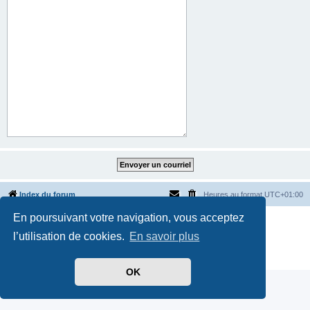
Index du forum
Heures au format
UTC+01:00
En poursuivant votre navigation, vous acceptez
Développé par
phpBB
® Forum Software © phpBB Limited
Traduit par
phpBB-fr.com
l’utilisation de cookies.
En savoir plus
Style par
Side-car club Français
Confidentialité
|
Conditions
OK