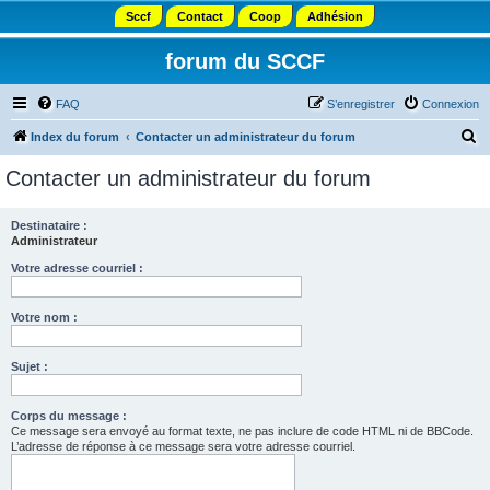
Sccf
Contact
Coop
Adhésion
forum du SCCF
FAQ
S’enregistrer
Connexion
R
Index du forum
Contacter un administrateur du forum
e
Contacter un administrateur du forum
c
h
Destinataire :
Administrateur
e
r
Votre adresse courriel :
c
Votre nom :
h
e
Sujet :
r
Corps du message :
Ce message sera envoyé au format texte, ne pas inclure de code HTML ni de BBCode.
L’adresse de réponse à ce message sera votre adresse courriel.