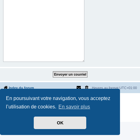
Index du forum
Heures au format
UTC+01:00
En poursuivant votre navigation, vous acceptez
Développé par
phpBB
® Forum Software © phpBB Limited
Traduit par
phpBB-fr.com
l’utilisation de cookies.
En savoir plus
Style par
Side-car club Français
Confidentialité
|
Conditions
OK