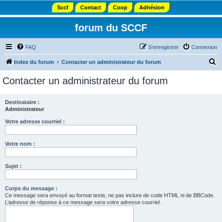
Sccf
Contact
Coop
Adhésion
forum du SCCF
FAQ
S’enregistrer
Connexion
R
Index du forum
Contacter un administrateur du forum
e
Contacter un administrateur du forum
c
h
Destinataire :
Administrateur
e
r
Votre adresse courriel :
c
Votre nom :
h
e
Sujet :
r
Corps du message :
Ce message sera envoyé au format texte, ne pas inclure de code HTML ni de BBCode.
L’adresse de réponse à ce message sera votre adresse courriel.