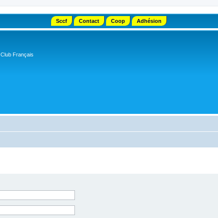
Sccf
Contact
Coop
Adhésion
 Club Français