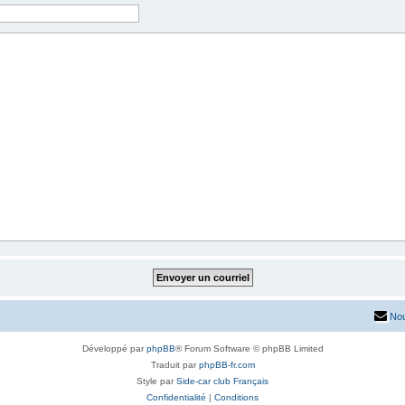
Nou
Développé par
phpBB
® Forum Software © phpBB Limited
Traduit par
phpBB-fr.com
Style par
Side-car club Français
Confidentialité
|
Conditions