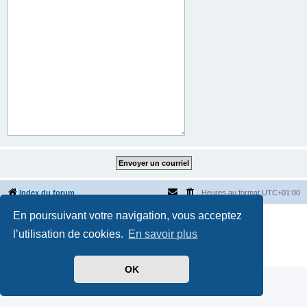
Index du forum
Heures au format
UTC+01:00
En poursuivant votre navigation, vous acceptez
Développé par
phpBB
® Forum Software © phpBB Limited
Traduit par
phpBB-fr.com
l’utilisation de cookies.
En savoir plus
Style par
Side-car club Français
Confidentialité
|
Conditions
OK