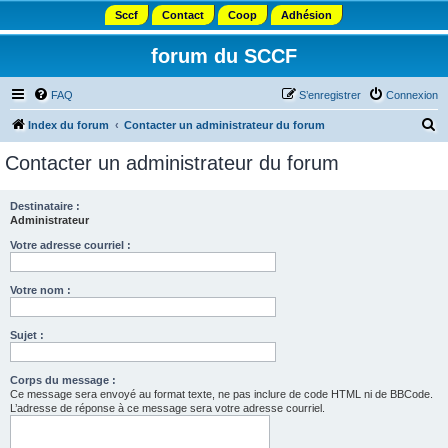
Sccf
Contact
Coop
Adhésion
forum du SCCF
FAQ
S’enregistrer
Connexion
R
Index du forum
Contacter un administrateur du forum
e
Contacter un administrateur du forum
c
h
Destinataire :
Administrateur
e
r
Votre adresse courriel :
c
Votre nom :
h
e
Sujet :
r
Corps du message :
Ce message sera envoyé au format texte, ne pas inclure de code HTML ni de BBCode.
L’adresse de réponse à ce message sera votre adresse courriel.