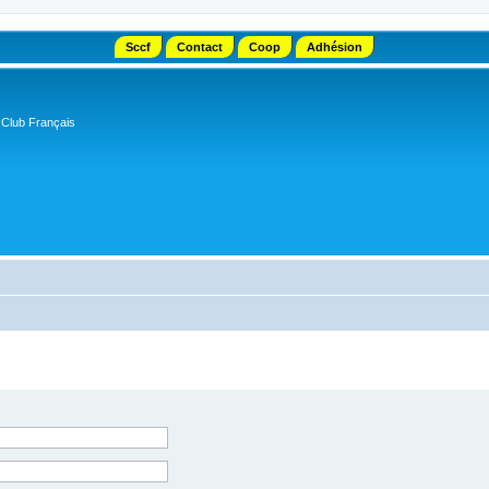
Sccf
Contact
Coop
Adhésion
 Club Français