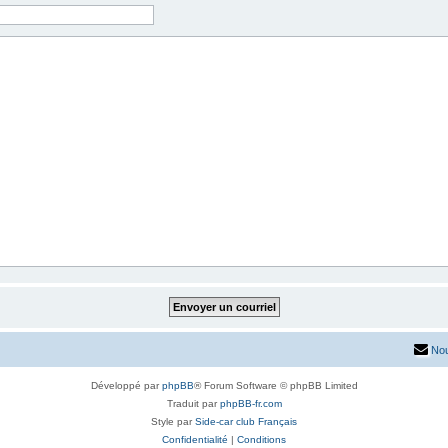
Nou
Développé par
phpBB
® Forum Software © phpBB Limited
Traduit par
phpBB-fr.com
Style par
Side-car club Français
Confidentialité
|
Conditions