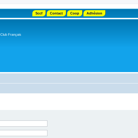
Sccf
Contact
Coop
Adhésion
 Club Français