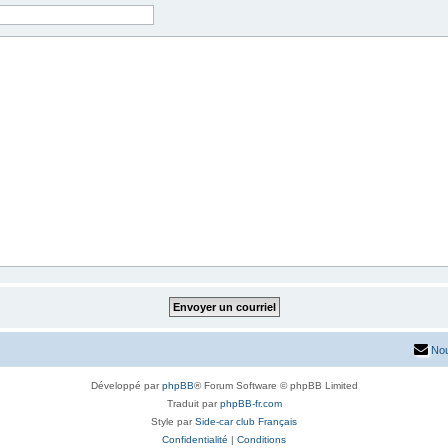
Nou
Développé par
phpBB
® Forum Software © phpBB Limited
Traduit par
phpBB-fr.com
Style par
Side-car club Français
Confidentialité
|
Conditions