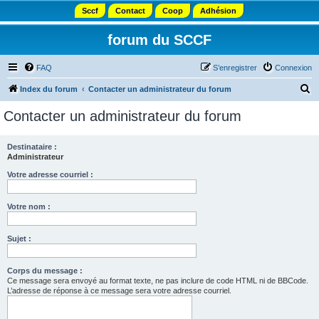
Sccf
Contact
Coop
Adhésion
forum du SCCF
FAQ
S’enregistrer
Connexion
R
Index du forum
Contacter un administrateur du forum
e
Contacter un administrateur du forum
c
h
Destinataire :
Administrateur
e
r
Votre adresse courriel :
c
Votre nom :
h
e
Sujet :
r
Corps du message :
Ce message sera envoyé au format texte, ne pas inclure de code HTML ni de BBCode.
L’adresse de réponse à ce message sera votre adresse courriel.