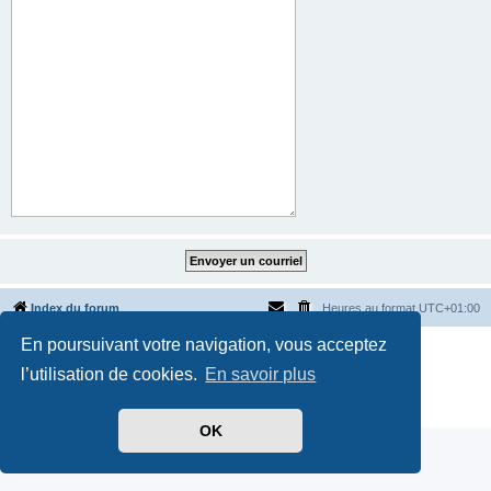
Index du forum
Heures au format
UTC+01:00
En poursuivant votre navigation, vous acceptez
Développé par
phpBB
® Forum Software © phpBB Limited
Traduit par
phpBB-fr.com
l’utilisation de cookies.
En savoir plus
Style par
Side-car club Français
Confidentialité
|
Conditions
OK