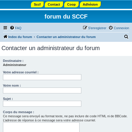
Sccf
Contact
Coop
Adhésion
forum du SCCF
FAQ
S’enregistrer
Connexion
R
Index du forum
Contacter un administrateur du forum
e
Contacter un administrateur du forum
c
h
Destinataire :
Administrateur
e
r
Votre adresse courriel :
c
Votre nom :
h
e
Sujet :
r
Corps du message :
Ce message sera envoyé au format texte, ne pas inclure de code HTML ni de BBCode.
L’adresse de réponse à ce message sera votre adresse courriel.