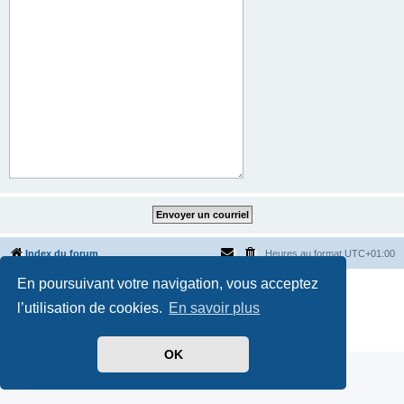
Index du forum
Heures au format
UTC+01:00
En poursuivant votre navigation, vous acceptez
Développé par
phpBB
® Forum Software © phpBB Limited
Traduit par
phpBB-fr.com
l’utilisation de cookies.
En savoir plus
Style par
Side-car club Français
Confidentialité
|
Conditions
OK