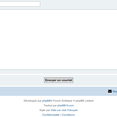
Nou
Développé par
phpBB
® Forum Software © phpBB Limited
Traduit par
phpBB-fr.com
Style par
Side-car club Français
Confidentialité
|
Conditions