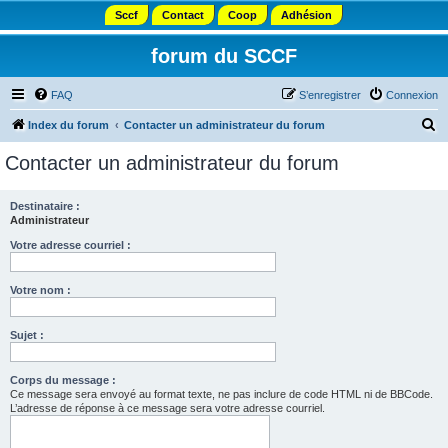
Sccf
Contact
Coop
Adhésion
forum du SCCF
FAQ
S’enregistrer
Connexion
R
Index du forum
Contacter un administrateur du forum
e
Contacter un administrateur du forum
c
h
Destinataire :
Administrateur
e
r
Votre adresse courriel :
c
Votre nom :
h
e
Sujet :
r
Corps du message :
Ce message sera envoyé au format texte, ne pas inclure de code HTML ni de BBCode.
L’adresse de réponse à ce message sera votre adresse courriel.