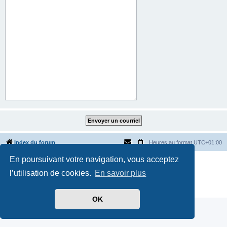
Index du forum
Heures au format
UTC+01:00
En poursuivant votre navigation, vous acceptez
Développé par
phpBB
® Forum Software © phpBB Limited
Traduit par
phpBB-fr.com
l’utilisation de cookies.
En savoir plus
Style par
Side-car club Français
Confidentialité
|
Conditions
OK