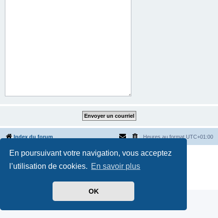
Index du forum
Heures au format
UTC+01:00
En poursuivant votre navigation, vous acceptez
Développé par
phpBB
® Forum Software © phpBB Limited
Traduit par
phpBB-fr.com
l’utilisation de cookies.
En savoir plus
Style par
Side-car club Français
Confidentialité
|
Conditions
OK