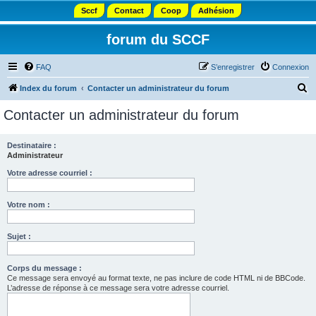
Sccf
Contact
Coop
Adhésion
forum du SCCF
FAQ
S’enregistrer
Connexion
R
Index du forum
Contacter un administrateur du forum
e
Contacter un administrateur du forum
c
h
Destinataire :
Administrateur
e
r
Votre adresse courriel :
c
Votre nom :
h
e
Sujet :
r
Corps du message :
Ce message sera envoyé au format texte, ne pas inclure de code HTML ni de BBCode.
L’adresse de réponse à ce message sera votre adresse courriel.