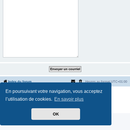
Index du forum
Heures au format
UTC+01:00
En poursuivant votre navigation, vous acceptez
Développé par
phpBB
® Forum Software © phpBB Limited
Traduit par
phpBB-fr.com
l’utilisation de cookies.
En savoir plus
Style par
Side-car club Français
Confidentialité
|
Conditions
OK