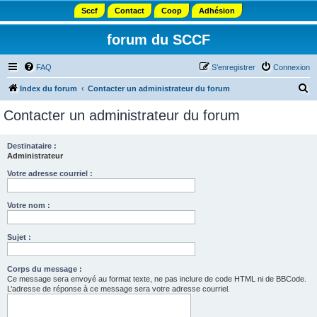
Sccf
Contact
Coop
Adhésion
forum du SCCF
FAQ
S’enregistrer
Connexion
R
Index du forum
Contacter un administrateur du forum
e
Contacter un administrateur du forum
c
h
Destinataire :
Administrateur
e
r
Votre adresse courriel :
c
Votre nom :
h
e
Sujet :
r
Corps du message :
Ce message sera envoyé au format texte, ne pas inclure de code HTML ni de BBCode.
L’adresse de réponse à ce message sera votre adresse courriel.