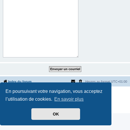
Index du forum
Heures au format
UTC+01:00
En poursuivant votre navigation, vous acceptez
Développé par
phpBB
® Forum Software © phpBB Limited
Traduit par
phpBB-fr.com
l’utilisation de cookies.
En savoir plus
Style par
Side-car club Français
Confidentialité
|
Conditions
OK