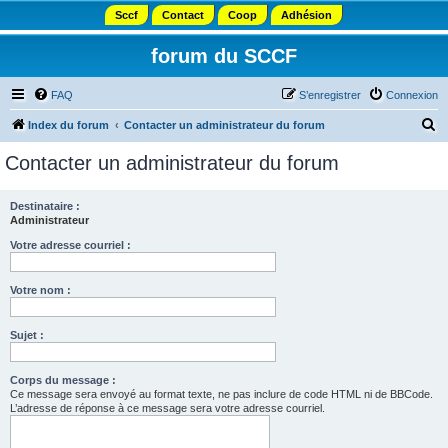
Sccf
Contact
Coop
Adhésion
forum du SCCF
FAQ
S’enregistrer
Connexion
R
Index du forum
Contacter un administrateur du forum
e
Contacter un administrateur du forum
c
h
Destinataire :
Administrateur
e
r
Votre adresse courriel :
c
Votre nom :
h
e
Sujet :
r
Corps du message :
Ce message sera envoyé au format texte, ne pas inclure de code HTML ni de BBCode.
L’adresse de réponse à ce message sera votre adresse courriel.