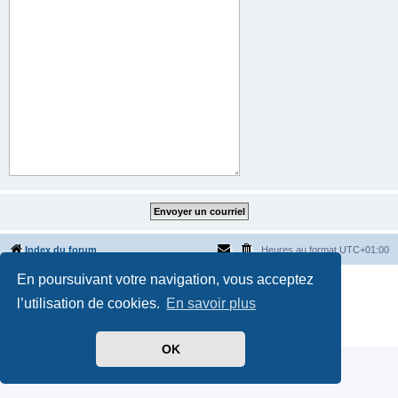
Index du forum
Heures au format
UTC+01:00
En poursuivant votre navigation, vous acceptez
Développé par
phpBB
® Forum Software © phpBB Limited
Traduit par
phpBB-fr.com
l’utilisation de cookies.
En savoir plus
Style par
Side-car club Français
Confidentialité
|
Conditions
OK