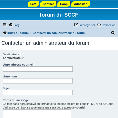
Sccf
Contact
Coop
Adhésion
forum du SCCF
FAQ
S’enregistrer
Connexion
R
Index du forum
Contacter un administrateur du forum
e
Contacter un administrateur du forum
c
h
Destinataire :
Administrateur
e
r
Votre adresse courriel :
c
Votre nom :
h
e
Sujet :
r
Corps du message :
Ce message sera envoyé au format texte, ne pas inclure de code HTML ni de BBCode.
L’adresse de réponse à ce message sera votre adresse courriel.