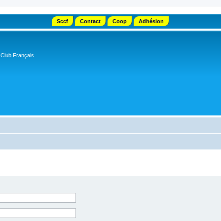
Sccf
Contact
Coop
Adhésion
 Club Français