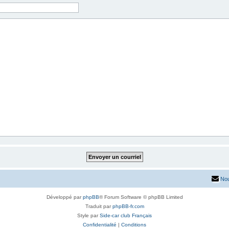
Nou
Développé par
phpBB
® Forum Software © phpBB Limited
Traduit par
phpBB-fr.com
Style par
Side-car club Français
Confidentialité
|
Conditions