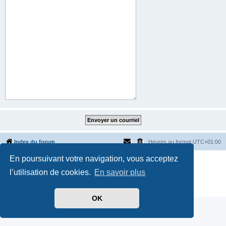
Index du forum
Heures au format
UTC+01:00
En poursuivant votre navigation, vous acceptez
Développé par
phpBB
® Forum Software © phpBB Limited
Traduit par
phpBB-fr.com
l’utilisation de cookies.
En savoir plus
Style par
Side-car club Français
Confidentialité
|
Conditions
OK