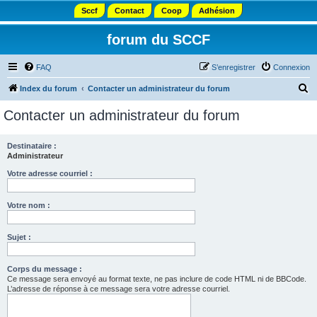
Sccf
Contact
Coop
Adhésion
forum du SCCF
FAQ
S’enregistrer
Connexion
R
Index du forum
Contacter un administrateur du forum
e
Contacter un administrateur du forum
c
h
Destinataire :
Administrateur
e
r
Votre adresse courriel :
c
Votre nom :
h
e
Sujet :
r
Corps du message :
Ce message sera envoyé au format texte, ne pas inclure de code HTML ni de BBCode.
L’adresse de réponse à ce message sera votre adresse courriel.