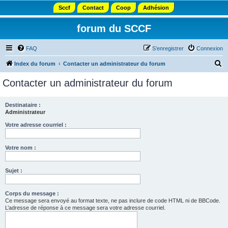
Sccf
Contact
Coop
Adhésion
forum du SCCF
FAQ
S’enregistrer
Connexion
R
Index du forum
Contacter un administrateur du forum
e
Contacter un administrateur du forum
c
h
Destinataire :
Administrateur
e
r
Votre adresse courriel :
c
Votre nom :
h
e
Sujet :
r
Corps du message :
Ce message sera envoyé au format texte, ne pas inclure de code HTML ni de BBCode.
L’adresse de réponse à ce message sera votre adresse courriel.