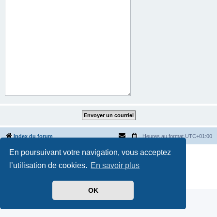
Index du forum
Heures au format
UTC+01:00
En poursuivant votre navigation, vous acceptez
Développé par
phpBB
® Forum Software © phpBB Limited
Traduit par
phpBB-fr.com
l’utilisation de cookies.
En savoir plus
Style par
Side-car club Français
Confidentialité
|
Conditions
OK