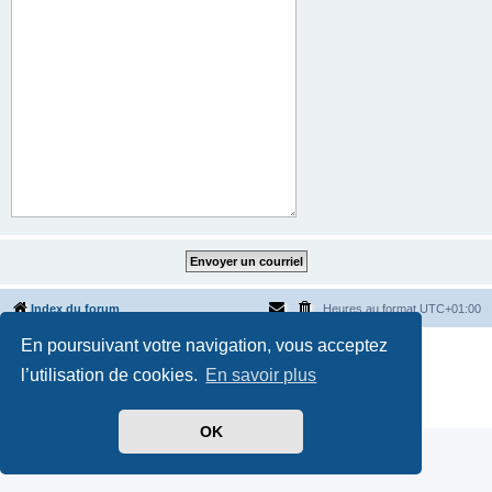
Index du forum
Heures au format
UTC+01:00
En poursuivant votre navigation, vous acceptez
Développé par
phpBB
® Forum Software © phpBB Limited
Traduit par
phpBB-fr.com
l’utilisation de cookies.
En savoir plus
Style par
Side-car club Français
Confidentialité
|
Conditions
OK