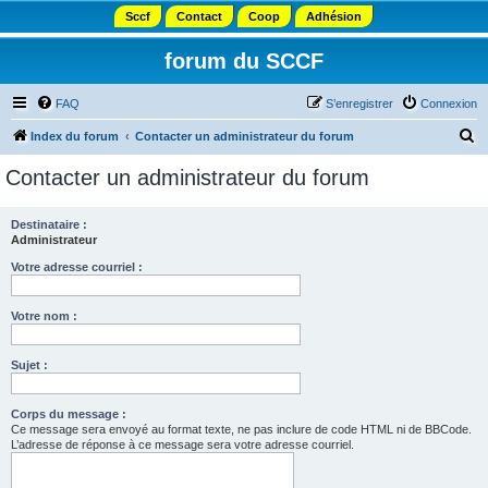
Sccf
Contact
Coop
Adhésion
forum du SCCF
FAQ
S’enregistrer
Connexion
R
Index du forum
Contacter un administrateur du forum
e
Contacter un administrateur du forum
c
h
Destinataire :
Administrateur
e
r
Votre adresse courriel :
c
Votre nom :
h
e
Sujet :
r
Corps du message :
Ce message sera envoyé au format texte, ne pas inclure de code HTML ni de BBCode.
L’adresse de réponse à ce message sera votre adresse courriel.