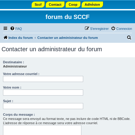
Sccf
Contact
Coop
Adhésion
forum du SCCF
FAQ
S’enregistrer
Connexion
R
Index du forum
Contacter un administrateur du forum
e
Contacter un administrateur du forum
c
h
Destinataire :
Administrateur
e
r
Votre adresse courriel :
c
Votre nom :
h
e
Sujet :
r
Corps du message :
Ce message sera envoyé au format texte, ne pas inclure de code HTML ni de BBCode.
L’adresse de réponse à ce message sera votre adresse courriel.