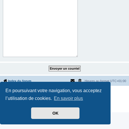
Index du forum
Heures au format
UTC+01:00
En poursuivant votre navigation, vous acceptez
Développé par
phpBB
® Forum Software © phpBB Limited
Traduit par
phpBB-fr.com
l’utilisation de cookies.
En savoir plus
Style par
Side-car club Français
Confidentialité
|
Conditions
OK