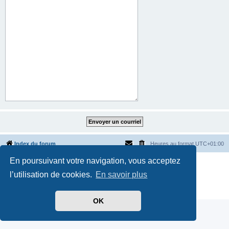
Index du forum
Heures au format
UTC+01:00
En poursuivant votre navigation, vous acceptez
Développé par
phpBB
® Forum Software © phpBB Limited
Traduit par
phpBB-fr.com
l’utilisation de cookies.
En savoir plus
Style par
Side-car club Français
Confidentialité
|
Conditions
OK