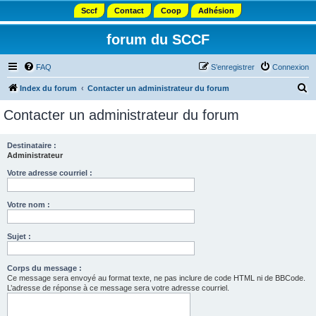
Sccf
Contact
Coop
Adhésion
forum du SCCF
FAQ
S’enregistrer
Connexion
R
Index du forum
Contacter un administrateur du forum
e
Contacter un administrateur du forum
c
h
Destinataire :
Administrateur
e
r
Votre adresse courriel :
c
Votre nom :
h
e
Sujet :
r
Corps du message :
Ce message sera envoyé au format texte, ne pas inclure de code HTML ni de BBCode.
L’adresse de réponse à ce message sera votre adresse courriel.