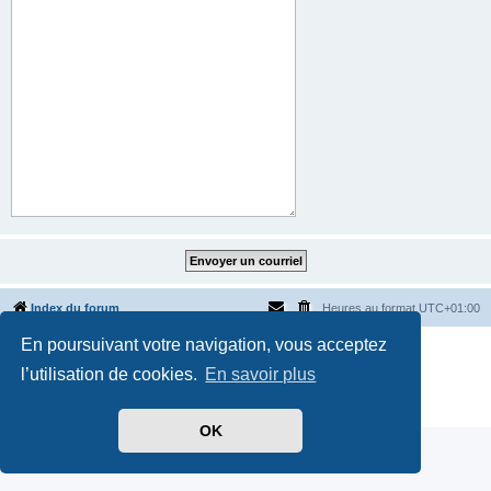
Index du forum
Heures au format
UTC+01:00
En poursuivant votre navigation, vous acceptez
Développé par
phpBB
® Forum Software © phpBB Limited
Traduit par
phpBB-fr.com
l’utilisation de cookies.
En savoir plus
Style par
Side-car club Français
Confidentialité
|
Conditions
OK