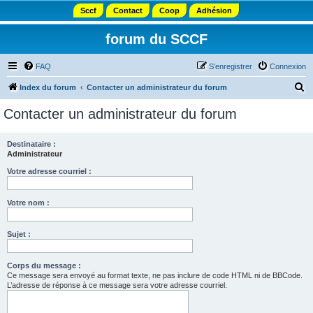
Sccf
Contact
Coop
Adhésion
forum du SCCF
FAQ
S’enregistrer
Connexion
R
Index du forum
Contacter un administrateur du forum
e
Contacter un administrateur du forum
c
h
Destinataire :
Administrateur
e
r
Votre adresse courriel :
c
Votre nom :
h
e
Sujet :
r
Corps du message :
Ce message sera envoyé au format texte, ne pas inclure de code HTML ni de BBCode.
L’adresse de réponse à ce message sera votre adresse courriel.