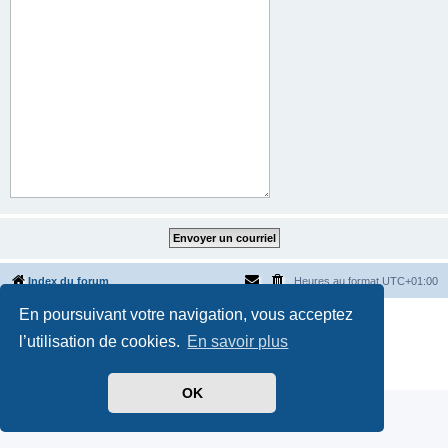
Index du forum
Heures au format
UTC+01:00
En poursuivant votre navigation, vous acceptez
Développé par
phpBB
® Forum Software © phpBB Limited
Traduit par
phpBB-fr.com
l’utilisation de cookies.
En savoir plus
Style par
Side-car club Français
Confidentialité
|
Conditions
OK