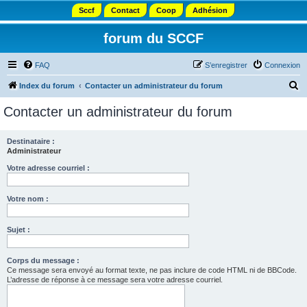
Sccf
Contact
Coop
Adhésion
forum du SCCF
FAQ
S’enregistrer
Connexion
R
Index du forum
Contacter un administrateur du forum
e
Contacter un administrateur du forum
c
h
Destinataire :
Administrateur
e
r
Votre adresse courriel :
c
Votre nom :
h
e
Sujet :
r
Corps du message :
Ce message sera envoyé au format texte, ne pas inclure de code HTML ni de BBCode.
L’adresse de réponse à ce message sera votre adresse courriel.