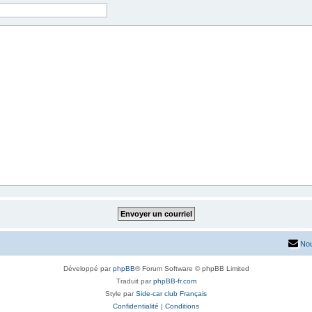
Nou
Développé par
phpBB
® Forum Software © phpBB Limited
Traduit par
phpBB-fr.com
Style par
Side-car club Français
Confidentialité
|
Conditions