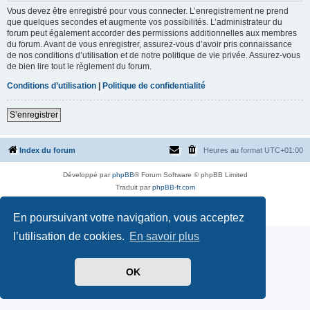
Vous devez être enregistré pour vous connecter. L’enregistrement ne prend
que quelques secondes et augmente vos possibilités. L’administrateur du
forum peut également accorder des permissions additionnelles aux membres
du forum. Avant de vous enregistrer, assurez-vous d’avoir pris connaissance
de nos conditions d’utilisation et de notre politique de vie privée. Assurez-vous
de bien lire tout le règlement du forum.
Conditions d’utilisation
|
Politique de confidentialité
S’enregistrer
Index du forum
Heures au format
UTC+01:00
Développé par
phpBB
® Forum Software © phpBB Limited
Traduit par
phpBB-fr.com
Style par
Side-car club Français
Confidentialité
|
Conditions
En poursuivant votre navigation, vous acceptez
l’utilisation de cookies.
En savoir plus
OK