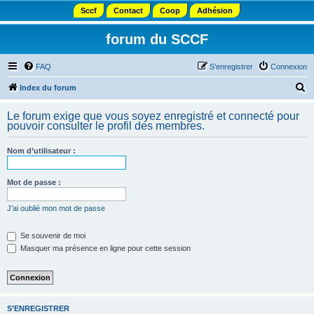
Sccf
Contact
Coop
Adhésion
forum du SCCF
FAQ
S’enregistrer
Connexion
R
Index du forum
e
Le forum exige que vous soyez enregistré et connecté pour
c
pouvoir consulter le profil des membres.
h
Nom d’utilisateur :
e
r
Mot de passe :
c
h
J’ai oublié mon mot de passe
e
Se souvenir de moi
r
Masquer ma présence en ligne pour cette session
S’ENREGISTRER