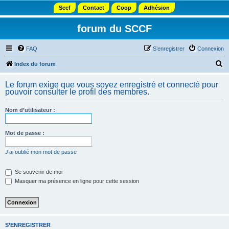
Sccf
Contact
Coop
Adhésion
forum du SCCF
FAQ
S’enregistrer
Connexion
R
Index du forum
e
Le forum exige que vous soyez enregistré et connecté pour
c
pouvoir consulter le profil des membres.
h
Nom d’utilisateur :
e
r
Mot de passe :
c
h
J’ai oublié mon mot de passe
e
Se souvenir de moi
r
Masquer ma présence en ligne pour cette session
S’ENREGISTRER