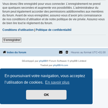
Vous devez être enregistré pour vous connecter. L’enregistrement ne prend
que quelques secondes et augmente vos possibilités. L’administrateur du
forum peut également accorder des permissions additionnelles aux membres
du forum. Avant de vous enregistrer, assurez-vous d’avoir pris connaissance
de nos conditions d’utilisation et de notre politique de vie privée. Assurez-vous
de bien lire tout le règlement du forum.
Conditions d’utilisation
|
Politique de confidentialité
S’enregistrer
Index du forum
Heures au format
UTC+01:00
Développé par
phpBB
® Forum Software © phpBB Limited
Traduit par
phpBB-fr.com
Style par
Side-car club Français
Confidentialité
|
Conditions
En poursuivant votre navigation, vous acceptez
l’utilisation de cookies.
En savoir plus
OK