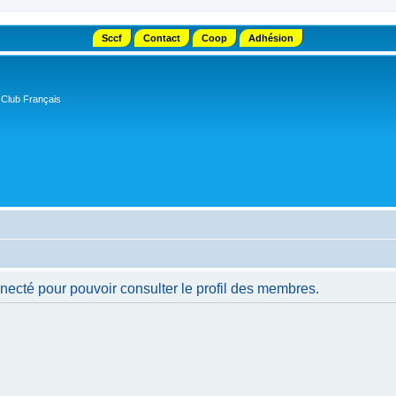
Sccf
Contact
Coop
Adhésion
 Club Français
necté pour pouvoir consulter le profil des membres.