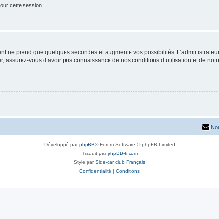
our cette session
ment ne prend que quelques secondes et augmente vos possibilités. L’administrate
 assurez-vous d’avoir pris connaissance de nos conditions d’utilisation et de notre 
Nou
Développé par
phpBB
® Forum Software © phpBB Limited
Traduit par
phpBB-fr.com
Style par
Side-car club Français
Confidentialité
|
Conditions