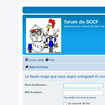
forum du SCCF
bienvenue sur le forum du Side-Car
Accès rapide
FAQ
Index du forum
Le forum exige que vous soyez enregistré et con
Nom d’utilisateur :
Mot de passe :
J’ai oublié mon mot de passe
Se souvenir de moi