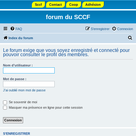
Sccf
Contact
Coop
Adhésion
forum du SCCF
FAQ
S’enregistrer
Connexion
R
Index du forum
e
Le forum exige que vous soyez enregistré et connecté pour
c
pouvoir consulter le profil des membres.
h
Nom d’utilisateur :
e
r
Mot de passe :
c
h
J’ai oublié mon mot de passe
e
Se souvenir de moi
r
Masquer ma présence en ligne pour cette session
S’ENREGISTRER