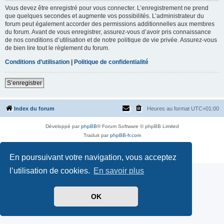
Vous devez être enregistré pour vous connecter. L’enregistrement ne prend
que quelques secondes et augmente vos possibilités. L’administrateur du
forum peut également accorder des permissions additionnelles aux membres
du forum. Avant de vous enregistrer, assurez-vous d’avoir pris connaissance
de nos conditions d’utilisation et de notre politique de vie privée. Assurez-vous
de bien lire tout le règlement du forum.
Conditions d’utilisation
|
Politique de confidentialité
S’enregistrer
Index du forum
Heures au format
UTC+01:00
Développé par
phpBB
® Forum Software © phpBB Limited
Traduit par
phpBB-fr.com
Style par
Side-car club Français
Confidentialité
|
Conditions
En poursuivant votre navigation, vous acceptez
l’utilisation de cookies.
En savoir plus
OK