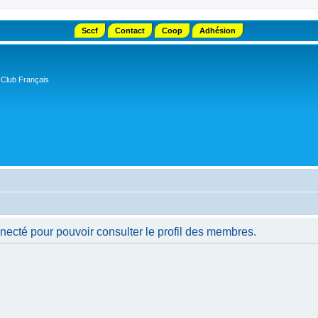
Sccf
Contact
Coop
Adhésion
 Club Français
necté pour pouvoir consulter le profil des membres.