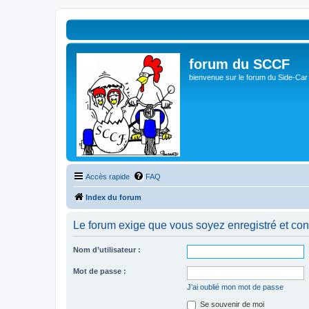
forum du SCCF
bienvenue sur le forum du Side-Car
Accès rapide
FAQ
Index du forum
Le forum exige que vous soyez enregistré et con
Nom d’utilisateur :
Mot de passe :
J’ai oublié mon mot de passe
Se souvenir de moi