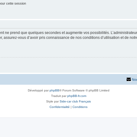
our cette session
ment ne prend que quelques secondes et augmente vos possibilités. L’administrate
 assurez-vous d’avoir pris connaissance de nos conditions d’utilisation et de notre 
Nou
Développé par
phpBB
® Forum Software © phpBB Limited
Traduit par
phpBB-fr.com
Style par
Side-car club Français
Confidentialité
|
Conditions