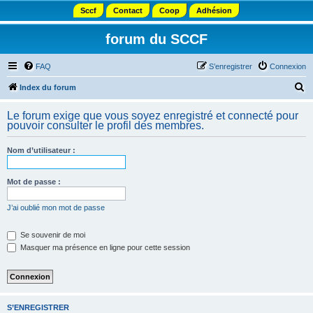
Sccf
Contact
Coop
Adhésion
forum du SCCF
FAQ
S’enregistrer
Connexion
R
Index du forum
e
Le forum exige que vous soyez enregistré et connecté pour
c
pouvoir consulter le profil des membres.
h
Nom d’utilisateur :
e
r
Mot de passe :
c
h
J’ai oublié mon mot de passe
e
Se souvenir de moi
r
Masquer ma présence en ligne pour cette session
S’ENREGISTRER