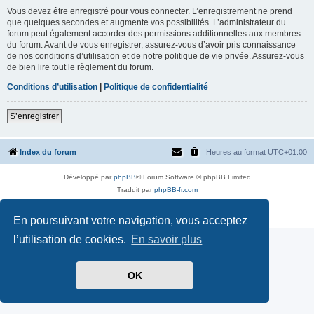
Vous devez être enregistré pour vous connecter. L’enregistrement ne prend
que quelques secondes et augmente vos possibilités. L’administrateur du
forum peut également accorder des permissions additionnelles aux membres
du forum. Avant de vous enregistrer, assurez-vous d’avoir pris connaissance
de nos conditions d’utilisation et de notre politique de vie privée. Assurez-vous
de bien lire tout le règlement du forum.
Conditions d’utilisation
|
Politique de confidentialité
S’enregistrer
Index du forum
Heures au format
UTC+01:00
Développé par
phpBB
® Forum Software © phpBB Limited
Traduit par
phpBB-fr.com
Style par
Side-car club Français
Confidentialité
|
Conditions
En poursuivant votre navigation, vous acceptez
l’utilisation de cookies.
En savoir plus
OK