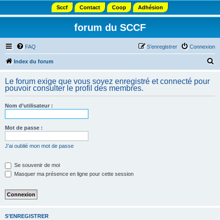
Sccf
Contact
Coop
Adhésion
forum du SCCF
FAQ
S’enregistrer
Connexion
R
Index du forum
e
Le forum exige que vous soyez enregistré et connecté pour
c
pouvoir consulter le profil des membres.
h
Nom d’utilisateur :
e
r
Mot de passe :
c
h
J’ai oublié mon mot de passe
e
Se souvenir de moi
r
Masquer ma présence en ligne pour cette session
S’ENREGISTRER