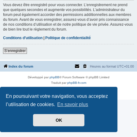
Vous devez être enregistré pour vous connecter. L’enregistrement ne prend
que quelques secondes et augmente vos possibilités. L’administrateur du
forum peut également accorder des permissions additionnelles aux membres
du forum. Avant de vous enregistrer, assurez-vous d’avoir pris connaissance
de nos conditions d’utilisation et de notre politique de vie privée. Assurez-vous
de bien lire tout le règlement du forum.
Conditions d’utilisation
|
Politique de confidentialité
S’enregistrer
Index du forum
Heures au format
UTC+01:00
Développé par
phpBB
® Forum Software © phpBB Limited
Traduit par
phpBB-fr.com
Style par
Side-car club Français
Confidentialité
|
Conditions
En poursuivant votre navigation, vous acceptez
l’utilisation de cookies.
En savoir plus
OK