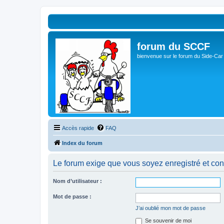
forum du SCCF
bienvenue sur le forum du Side-Car
Accès rapide
FAQ
Index du forum
Le forum exige que vous soyez enregistré et con
Nom d’utilisateur :
Mot de passe :
J’ai oublié mon mot de passe
Se souvenir de moi