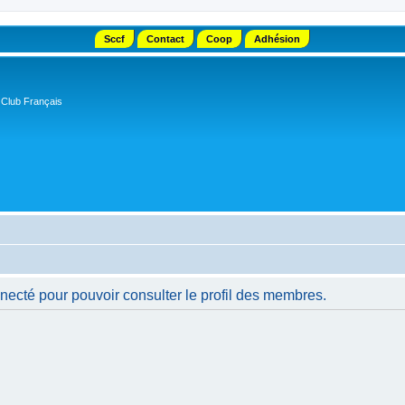
Sccf
Contact
Coop
Adhésion
 Club Français
necté pour pouvoir consulter le profil des membres.