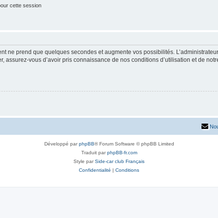
our cette session
ment ne prend que quelques secondes et augmente vos possibilités. L’administrate
 assurez-vous d’avoir pris connaissance de nos conditions d’utilisation et de notre 
Nou
Développé par
phpBB
® Forum Software © phpBB Limited
Traduit par
phpBB-fr.com
Style par
Side-car club Français
Confidentialité
|
Conditions