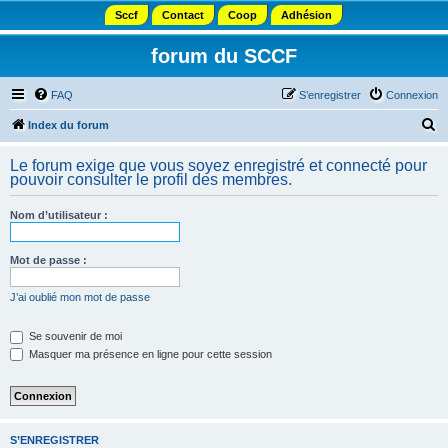
Sccf
Contact
Coop
Adhésion
forum du SCCF
FAQ
S’enregistrer
Connexion
R
Index du forum
e
Le forum exige que vous soyez enregistré et connecté pour
c
pouvoir consulter le profil des membres.
h
Nom d’utilisateur :
e
r
Mot de passe :
c
h
J’ai oublié mon mot de passe
e
Se souvenir de moi
r
Masquer ma présence en ligne pour cette session
S’ENREGISTRER