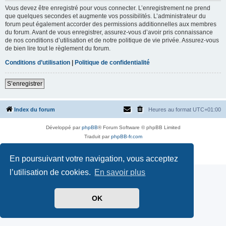
Vous devez être enregistré pour vous connecter. L’enregistrement ne prend
que quelques secondes et augmente vos possibilités. L’administrateur du
forum peut également accorder des permissions additionnelles aux membres
du forum. Avant de vous enregistrer, assurez-vous d’avoir pris connaissance
de nos conditions d’utilisation et de notre politique de vie privée. Assurez-vous
de bien lire tout le règlement du forum.
Conditions d’utilisation
|
Politique de confidentialité
S’enregistrer
Index du forum
Heures au format
UTC+01:00
Développé par
phpBB
® Forum Software © phpBB Limited
Traduit par
phpBB-fr.com
Style par
Side-car club Français
Confidentialité
|
Conditions
En poursuivant votre navigation, vous acceptez
l’utilisation de cookies.
En savoir plus
OK