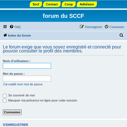
Sccf
Contact
Coop
Adhésion
forum du SCCF
FAQ
S’enregistrer
Connexion
R
Index du forum
e
Le forum exige que vous soyez enregistré et connecté pour
c
pouvoir consulter le profil des membres.
h
Nom d’utilisateur :
e
r
Mot de passe :
c
h
J’ai oublié mon mot de passe
e
Se souvenir de moi
r
Masquer ma présence en ligne pour cette session
S’ENREGISTRER