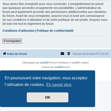
Vous devez être enregistré pour vous connecter. L’enregistrement ne prend
que quelques secondes et augmente vos possibilités. L’administrateur du
forum peut également accorder des permissions additionnelles aux membres
du forum. Avant de vous enregistrer, assurez-vous d’avoir pris connaissance
de nos conditions d’utilisation et de notre politique de vie privée. Assurez-vous
de bien lire tout le règlement du forum.
Conditions d’utilisation
|
Politique de confidentialité
S’enregistrer
Index du forum
Heures au format
UTC+01:00
Développé par
phpBB
® Forum Software © phpBB Limited
Traduit par
phpBB-fr.com
Style par
Side-car club Français
Confidentialité
|
Conditions
En poursuivant votre navigation, vous acceptez
l’utilisation de cookies.
En savoir plus
OK