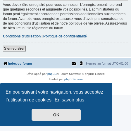
Vous devez être enregistré pour vous connecter. L’enregistrement ne prend
que quelques secondes et augmente vos possibilités. L’administrateur du
forum peut également accorder des permissions additionnelles aux membres
du forum. Avant de vous enregistrer, assurez-vous d’avoir pris connaissance
de nos conditions d’utilisation et de notre politique de vie privée. Assurez-vous
de bien lire tout le règlement du forum.
Conditions d’utilisation
|
Politique de confidentialité
S’enregistrer
Index du forum
Heures au format
UTC+01:00
Développé par
phpBB
® Forum Software © phpBB Limited
Traduit par
phpBB-fr.com
Style par
Side-car club Français
Confidentialité
|
Conditions
En poursuivant votre navigation, vous acceptez
l’utilisation de cookies.
En savoir plus
OK