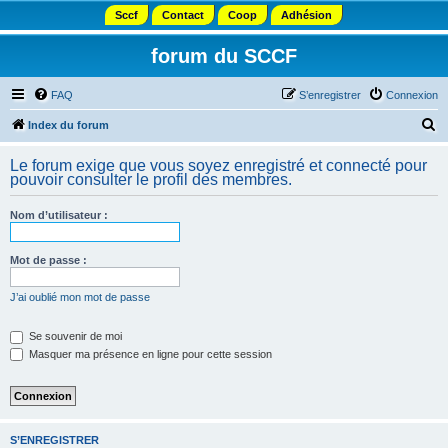
Sccf
Contact
Coop
Adhésion
forum du SCCF
FAQ
S’enregistrer
Connexion
R
Index du forum
e
Le forum exige que vous soyez enregistré et connecté pour
c
pouvoir consulter le profil des membres.
h
Nom d’utilisateur :
e
r
Mot de passe :
c
h
J’ai oublié mon mot de passe
e
Se souvenir de moi
r
Masquer ma présence en ligne pour cette session
S’ENREGISTRER