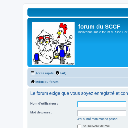
forum du SCCF
bienvenue sur le forum du Side-Car
Accès rapide
FAQ
Index du forum
Le forum exige que vous soyez enregistré et con
Nom d’utilisateur :
Mot de passe :
J’ai oublié mon mot de passe
Se souvenir de moi