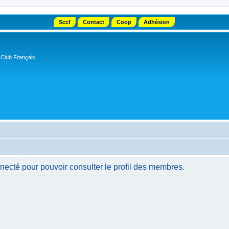
Sccf
Contact
Coop
Adhésion
 Club Français
necté pour pouvoir consulter le profil des membres.