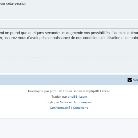
our cette session
ment ne prend que quelques secondes et augmente vos possibilités. L’administrate
 assurez-vous d’avoir pris connaissance de nos conditions d’utilisation et de notre 
Nou
Développé par
phpBB
® Forum Software © phpBB Limited
Traduit par
phpBB-fr.com
Style par
Side-car club Français
Confidentialité
|
Conditions