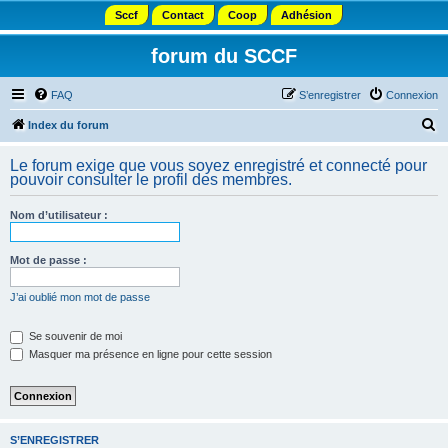
Sccf
Contact
Coop
Adhésion
forum du SCCF
FAQ
S’enregistrer
Connexion
R
Index du forum
e
Le forum exige que vous soyez enregistré et connecté pour
c
pouvoir consulter le profil des membres.
h
Nom d’utilisateur :
e
r
Mot de passe :
c
h
J’ai oublié mon mot de passe
e
Se souvenir de moi
r
Masquer ma présence en ligne pour cette session
S’ENREGISTRER