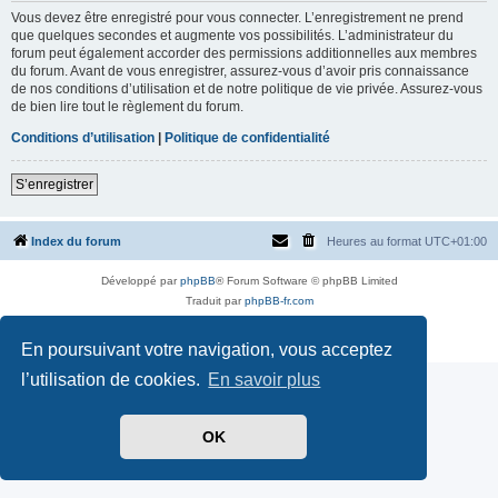
Vous devez être enregistré pour vous connecter. L’enregistrement ne prend
que quelques secondes et augmente vos possibilités. L’administrateur du
forum peut également accorder des permissions additionnelles aux membres
du forum. Avant de vous enregistrer, assurez-vous d’avoir pris connaissance
de nos conditions d’utilisation et de notre politique de vie privée. Assurez-vous
de bien lire tout le règlement du forum.
Conditions d’utilisation
|
Politique de confidentialité
S’enregistrer
Index du forum
Heures au format
UTC+01:00
Développé par
phpBB
® Forum Software © phpBB Limited
Traduit par
phpBB-fr.com
Style par
Side-car club Français
Confidentialité
|
Conditions
En poursuivant votre navigation, vous acceptez
l’utilisation de cookies.
En savoir plus
OK