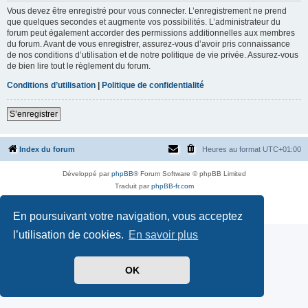
Vous devez être enregistré pour vous connecter. L’enregistrement ne prend
que quelques secondes et augmente vos possibilités. L’administrateur du
forum peut également accorder des permissions additionnelles aux membres
du forum. Avant de vous enregistrer, assurez-vous d’avoir pris connaissance
de nos conditions d’utilisation et de notre politique de vie privée. Assurez-vous
de bien lire tout le règlement du forum.
Conditions d’utilisation
|
Politique de confidentialité
S’enregistrer
Index du forum
Heures au format
UTC+01:00
Développé par
phpBB
® Forum Software © phpBB Limited
Traduit par
phpBB-fr.com
Style par
Side-car club Français
Confidentialité
|
Conditions
En poursuivant votre navigation, vous acceptez
l’utilisation de cookies.
En savoir plus
OK