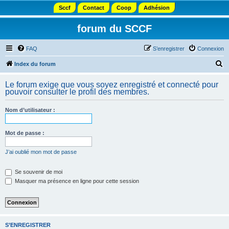
Sccf
Contact
Coop
Adhésion
forum du SCCF
FAQ
S’enregistrer
Connexion
R
Index du forum
e
Le forum exige que vous soyez enregistré et connecté pour
c
pouvoir consulter le profil des membres.
h
Nom d’utilisateur :
e
r
Mot de passe :
c
h
J’ai oublié mon mot de passe
e
Se souvenir de moi
r
Masquer ma présence en ligne pour cette session
S’ENREGISTRER