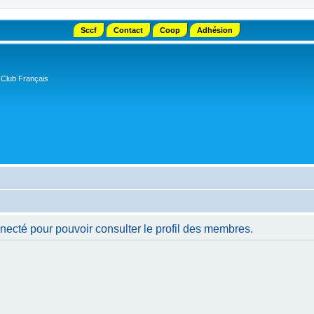
Sccf
Contact
Coop
Adhésion
 Club Français
necté pour pouvoir consulter le profil des membres.