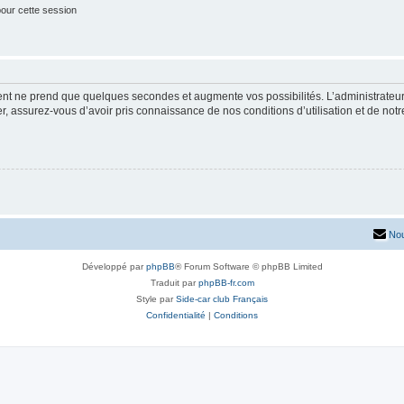
our cette session
ment ne prend que quelques secondes et augmente vos possibilités. L’administrate
 assurez-vous d’avoir pris connaissance de nos conditions d’utilisation et de notre 
Nou
Développé par
phpBB
® Forum Software © phpBB Limited
Traduit par
phpBB-fr.com
Style par
Side-car club Français
Confidentialité
|
Conditions