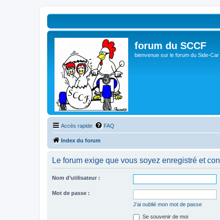
forum du SCCF
bienvenue sur le forum du Side-Car
Accès rapide
FAQ
Index du forum
Le forum exige que vous soyez enregistré et con
Nom d’utilisateur :
Mot de passe :
J’ai oublié mon mot de passe
Se souvenir de moi