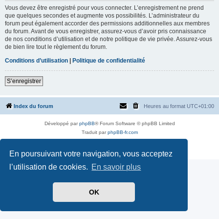
Vous devez être enregistré pour vous connecter. L’enregistrement ne prend
que quelques secondes et augmente vos possibilités. L’administrateur du
forum peut également accorder des permissions additionnelles aux membres
du forum. Avant de vous enregistrer, assurez-vous d’avoir pris connaissance
de nos conditions d’utilisation et de notre politique de vie privée. Assurez-vous
de bien lire tout le règlement du forum.
Conditions d’utilisation
|
Politique de confidentialité
S’enregistrer
Index du forum
Heures au format
UTC+01:00
Développé par
phpBB
® Forum Software © phpBB Limited
Traduit par
phpBB-fr.com
Style par
Side-car club Français
Confidentialité
|
Conditions
En poursuivant votre navigation, vous acceptez
l’utilisation de cookies.
En savoir plus
OK