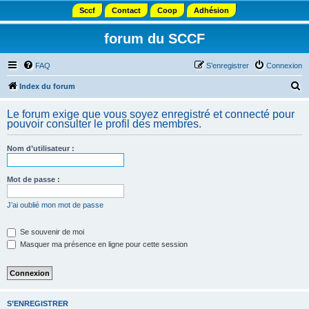
Sccf
Contact
Coop
Adhésion
forum du SCCF
FAQ
S’enregistrer
Connexion
R
Index du forum
e
Le forum exige que vous soyez enregistré et connecté pour
c
pouvoir consulter le profil des membres.
h
Nom d’utilisateur :
e
r
Mot de passe :
c
h
J’ai oublié mon mot de passe
e
Se souvenir de moi
r
Masquer ma présence en ligne pour cette session
S’ENREGISTRER