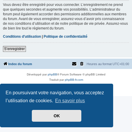
Vous devez être enregistré pour vous connecter. L’enregistrement ne prend
que quelques secondes et augmente vos possibilités. L’administrateur du
forum peut également accorder des permissions additionnelles aux membres
du forum. Avant de vous enregistrer, assurez-vous d’avoir pris connaissance
de nos conditions d’utilisation et de notre politique de vie privée. Assurez-vous
de bien lire tout le règlement du forum.
Conditions d’utilisation
|
Politique de confidentialité
S’enregistrer
Index du forum
Heures au format
UTC+01:00
Développé par
phpBB
® Forum Software © phpBB Limited
Traduit par
phpBB-fr.com
Style par
Side-car club Français
Confidentialité
|
Conditions
En poursuivant votre navigation, vous acceptez
l’utilisation de cookies.
En savoir plus
OK