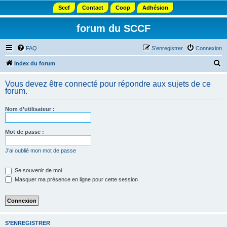
Sccf
Contact
Coop
Adhésion
forum du SCCF
FAQ
S’enregistrer
Connexion
R
Index du forum
e
Vous devez être connecté pour répondre aux sujets de ce
c
forum.
h
Nom d’utilisateur :
e
r
Mot de passe :
c
h
J’ai oublié mon mot de passe
e
Se souvenir de moi
r
Masquer ma présence en ligne pour cette session
S’ENREGISTRER