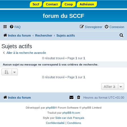
Sccf
Contact
Coop
Adhésion
forum du SCCF
FAQ
S’enregistrer
Connexion
R
Index du forum
Rechercher
Sujets actifs
e
Sujets actifs
c
Aller à la recherche avancée
h
0 résultat trouvé • Page
1
sur
1
e
Aucun sujet ou message ne correspond à vos critères de recherche.
r
c
0 résultat trouvé • Page
1
sur
1
h
Aller à
e
r
Index du forum
Heures au format
UTC+01:00
Développé par
phpBB
® Forum Software © phpBB Limited
Traduit par
phpBB-fr.com
Style par
Side-car club Français
Confidentialité
|
Conditions