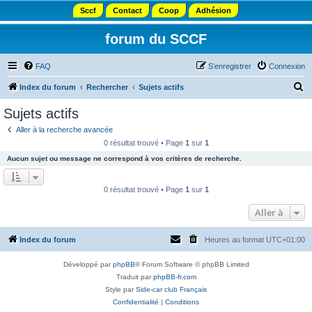
Sccf
Contact
Coop
Adhésion
forum du SCCF
FAQ
S’enregistrer
Connexion
R
Index du forum
Rechercher
Sujets actifs
e
Sujets actifs
c
Aller à la recherche avancée
h
0 résultat trouvé • Page
1
sur
1
e
Aucun sujet ou message ne correspond à vos critères de recherche.
r
c
0 résultat trouvé • Page
1
sur
1
h
Aller à
e
r
Index du forum
Heures au format
UTC+01:00
Développé par
phpBB
® Forum Software © phpBB Limited
Traduit par
phpBB-fr.com
Style par
Side-car club Français
Confidentialité
|
Conditions